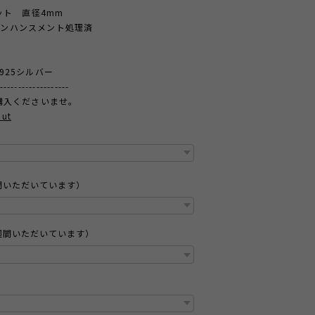
ット 直径4mm
ンハンスメント処理済
25シルバー
-------------------
購入くださいませ。
out
間いただいています）
週間いただいています）