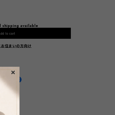
l shipping available
dd to cart
にお住まいの方向け
HARE ON
通報する