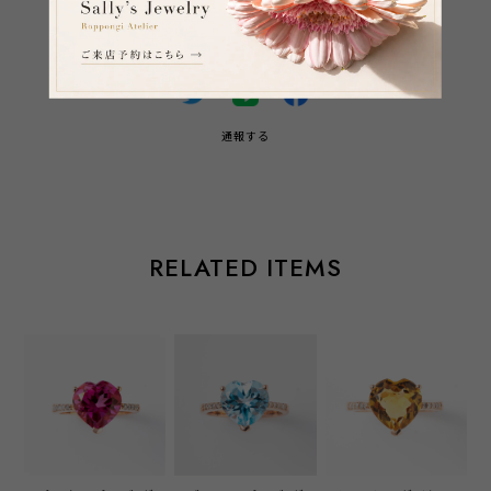
SHARE ON
通報する
RELATED ITEMS