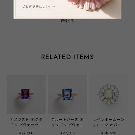
通報する
RELATED ITEMS
アメジスト オクタ
ブルートパーズ オ
レインボームーン
ゴン パヴェセッテ
クタゴン パヴェセ
ストーン オパール
ィングリング イエ
ッティングリング
Gem Flower Ring
¥27,500
¥27,500
¥38,500