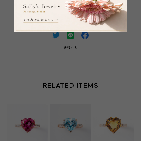
SHARE ON
通報する
RELATED ITEMS