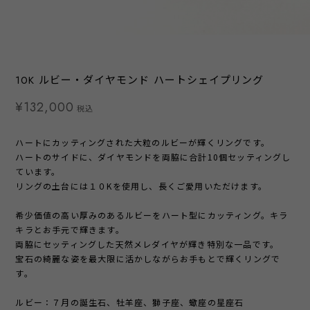
10K ルビー・ダイヤモンド ハートシェイプリング
¥132,000
税込
ハートにカッティングされた大粒のルビーが輝くリングです。
ハートのサイドに、ダイヤモンドを両脇に合計10個セッティングし
ています。
リングの土台には１０Kを使用し、長くご愛用いただけます。
希少価値の高い厚みのあるルビーをハート型にカッティング。キラ
キラとお手元で輝きます。
両脇にセッティングした天然メレダイヤが輝き特別な一品です。
宝石の綺麗な姿を最大限に活かしながらお手もとで輝くリングで
す。
ルビー：７月の誕生石、牡羊座、獅子座、蠍座の星座石