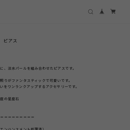
rl ピアス
に、淡水パールを組み合わせたピアスです。
照りがファンタスティックで可愛いです。
いをワンランクアップするアクセサリーです。
じ座の星座石
＝＝＝＝＝＝＝＝＝＝
（エンハンスメント処理済）