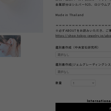
金属部分はシルバー925、ロジウム
Made in Thailand
＝＝＝＝＝＝＝＝＝＝＝＝＝＝＝＝
※必ずABOUTをお読みいただき、ご
https://shop.tokyo-jewelry.jp/ab
鑑別書作成（中央宝石研究所）
鑑別書作成(ジェムグレーディングシス
数量
Internationa
A