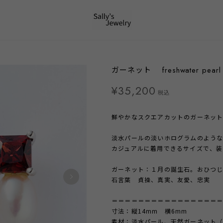
ガーネット freshwater pea
¥35,200
税込
鮮やかなスクエアカットのガーネット
淡水パールの淡いホログラムのような
カジュアルに着用できるサイズで、装
ガーネット：１月の誕生石。おひつ
石言葉 貞操、真実、友愛、忠実
＝＝＝＝＝＝＝＝＝＝＝＝＝＝＝＝
寸法：縦14mm 横6mm
素材：淡水パール、天然ガーネット