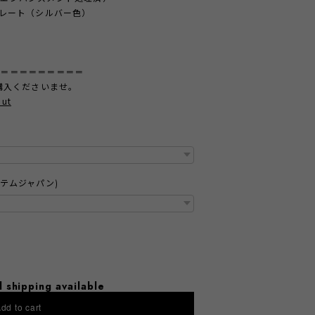
プレート（シルバー色）
＝＝＝＝＝＝＝＝＝＝
購入くださいませ。
out
テムジャパン)
l shipping available
dd to cart