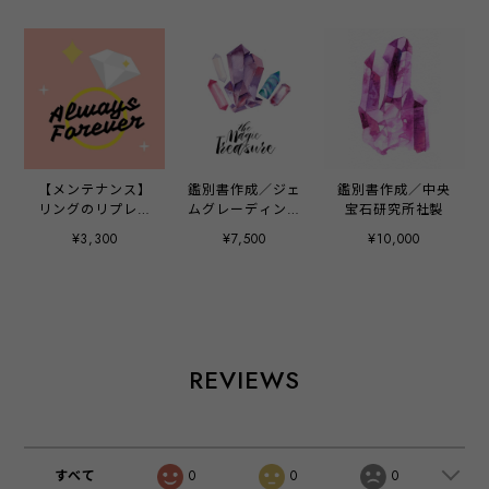
【メンテナンス】
鑑別書作成／ジェ
鑑別書作成／中央
リングのリプレー
ムグレーディング
宝石研究所社製
ティング（メッキ
システムジャパン
¥3,300
¥7,500
¥10,000
かけなおし）/ネ
社製
ックレスチェーン
切れ溶接
REVIEWS
すべて
0
0
0