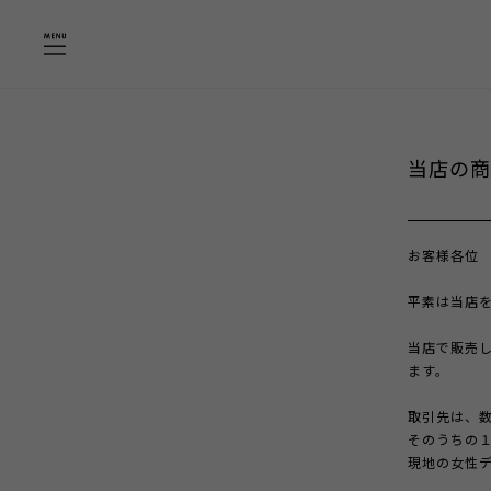
当店の商
お客様各位
平素は当店
当店で販売
ます。
取引先は、
そのうちの
現地の女性