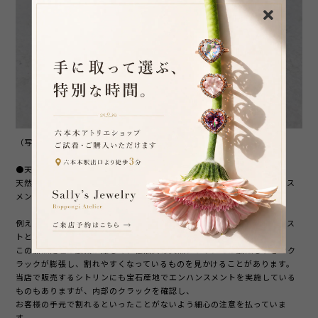
（写真は研磨後のアメトリンの製品写真。＊当社取引先工場提供）
●天然クオーツのエンハンスメントについて
天然クオーツについて、製品としての品質を高めるため、各種エンハンス
メント・トリートメントを行う場合があります。
例えば、シトリンについては濃いイエローを出すため、もともとアメジス
トとして産出された宝石に加熱処理を行う場合があります。
この加熱処理は加減が難しく、低品質の天然シトリンでは加熱しすぎでク
ラックが膨張し、割れやすくなっているものを見かけることがあります。
当店で販売するシトリンにも宝石産地でエンハンスメントを実施している
ものもありますが、内部のクラックを確認し、
お客様の手元で割れるといったことがないよう細心の注意を払っていま
す。