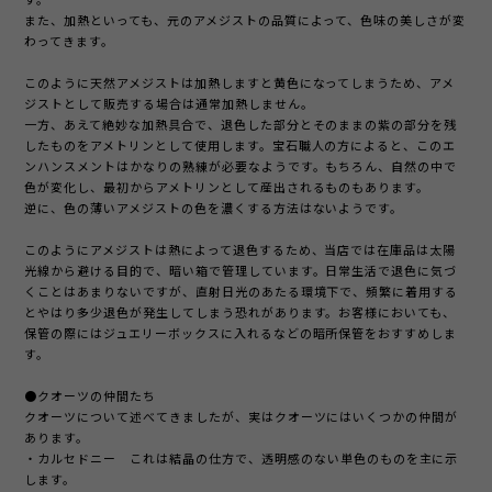
また、加熱といっても、元のアメジストの品質によって、色味の美しさが変
わってきます。
このように天然アメジストは加熱しますと黄色になってしまうため、アメ
ジストとして販売する場合は通常加熱しません。
一方、あえて絶妙な加熱具合で、退色した部分とそのままの紫の部分を残
したものをアメトリンとして使用します。宝石職人の方によると、このエ
ンハンスメントはかなりの熟練が必要なようです。もちろん、自然の中で
色が変化し、最初からアメトリンとして産出されるものもあります。
逆に、色の薄いアメジストの色を濃くする方法はないようです。
このようにアメジストは熱によって退色するため、当店では在庫品は太陽
光線から避ける目的で、暗い箱で管理しています。日常生活で退色に気づ
くことはあまりないですが、直射日光のあたる環境下で、頻繁に着用する
とやはり多少退色が発生してしまう恐れがあります。お客様においても、
保管の際にはジュエリーボックスに入れるなどの暗所保管をおすすめしま
す。
●クオーツの仲間たち
クオーツについて述べてきましたが、実はクオーツにはいくつかの仲間が
あります。
・カルセドニー
これは結晶の仕方で、透明感のない単色のものを主に示
します。