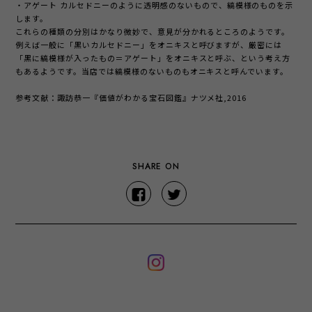
・アゲート
カルセドニーのように透明感のないもので、縞模様のものを示
します。
これらの種類の分別はかなり微妙で、意見が分かれるところのようです。
例えば一般に「黒いカルセドニー」をオニキスと呼びますが、厳密には
「黒に縞模様が入ったもの＝アゲート」をオニキスと呼ぶ、という考え方
もあるようです。当店では縞模様のないものもオニキスと呼んでいます。
参考文献：諏訪恭一『価値がわかる宝石図鑑』ナツメ社,2016
SHARE ON