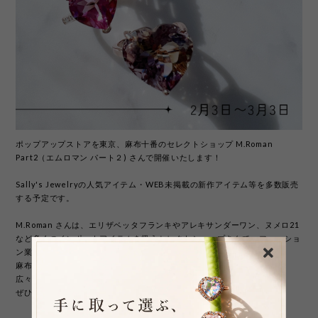
ポップアップストアを東京、麻布十番のセレクトショップ M.Roman
Part2（エムロマン パート２) さんで開催いたします！
Sally's Jewelryの人気アイテム・WEB未掲載の新作アイテム等を多数販売
する予定です。
M.Roman さんは、エリザベッタフランキやアレキサンダーワン、ヌメロ21
など多くのインポートアイテムを扱うセレクトショップさんで、ファッショ
ン業界人はもちろんのこと、芸能人も密かに通うお店です…！
麻布十番からも、六本木からも徒歩でお越しいただけます♪
広々とした店内でゆっくりお買い物をお楽しみいただけますので、
ぜひ、 Sally's Jewelryとあわせて店内をお楽しみくださいませ。