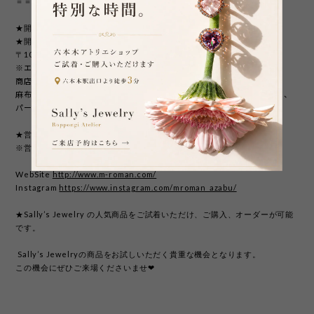
＝＝＝＝＝＝＝＝下記概要＝＝＝＝＝＝＝＝
★開催期間 2024年2月3日-3月3日
★開催場所 M.Roman（エムロマン）パート2
〒106-0045 東京都港区麻布十番1-5-18
※エムロマンは麻布十番に２店舗ございますのでお気を付けください。
商店街のメインストリート沿い、
麻布十番駅から六本木方面に進むと、ちょうど中央くらいの位置にある、
パート2での開催となります。
★営業時間 12:00-20:00・無休
※営業日時は店舗に準じます。
WebSite
http://www.m-roman.com/
Instagram
https://www.instagram.com/mroman_azabu/
★Sally’s Jewelry の人気商品をご試着いただけ、ご購入、オーダーが可能
です。
Sally’s Jewelry
の商品をお試しいただく貴重な機会となります。
この機会にぜひご来場くださいませ❤︎