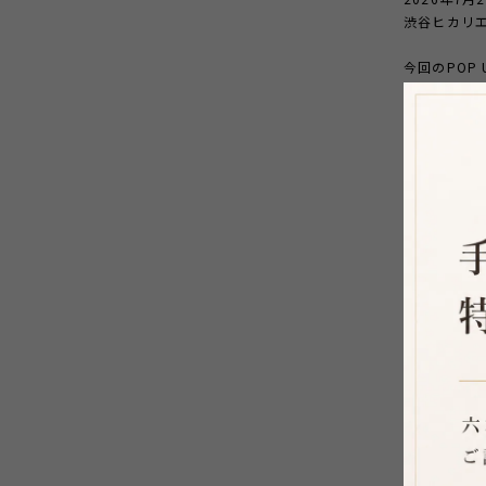
渋谷ヒカリエ1階
今回のPOP
クレスなど
天然石は一
オンライン
リングは９
また、リン
* 店頭にな
* リングサ
* イエロ
など、お気
皆さまのご
⸻