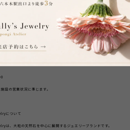
】
月2日（木）〜7月29日（水）
karie 1階 theatreux内
谷2-21-1
00
は施設の営業状況に準じます。
ewelryについて
 Jewelryは、大粒の天然石を中心に展開するジュエリーブランドです。