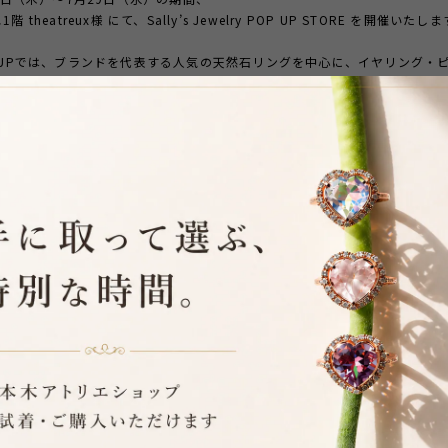
 theatreux様 にて、Sally’s Jewelry POP UP STORE を開催いたし
 UPでは、ブランドを代表する人気の天然石リングを中心に、イヤリング・
の人気商品や新作アイテムを多数ご用意しております。
つひとつ異なる表情を持っています。
では伝わりきらない色彩や輝き、透明感を、ぜひ実際にお手に取ってご覧く
号～１３号程度のサイズ展開でご用意を予定しています。
グのサイズ変更や地金カラー変更のご相談も承っております。
いサイズのお試し
イズ変更
ーゴールド・ピンクゴールド・プラチナ色への地金変更
軽にスタッフまでお声がけください。
来店を心よりお待ちしております。